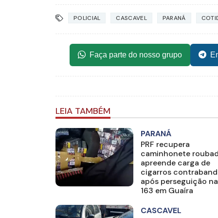
POLICIAL
CASCAVEL
PARANÁ
COTI
Faça parte do nosso grupo
En
LEIA TAMBÉM
PARANÁ
PRF recupera
caminhonete roubad
apreende carga de
cigarros contraban
após perseguição na
163 em Guaíra
CASCAVEL