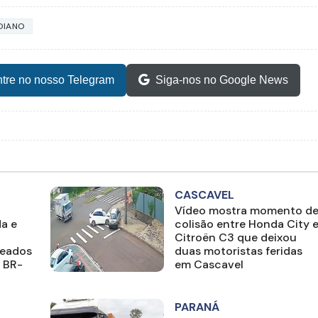
DIANO
tre no nosso Telegram
Siga-nos no Google News
CASCAVEL
Vídeo mostra momento d
a e
colisão entre Honda City 
Citroën C3 que deixou
deados
duas motoristas feridas
 BR-
em Cascavel
PARANÁ