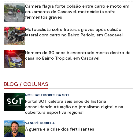
Câmera flagra forte colisão entre carro e moto em
cruzamento de Cascavel; motociclista sofre
ferimentos graves
Motociclista sofre fraturas graves após colisão
lateral com carro no Bairro Periolo, em Cascavel
Homem de 60 anos é encontrado morto dentro de
casa no Bairro Tropical, em Cascavel
BLOG / COLUNAS
NOS BASTIDORES DA SOT
Portal SOT celebra seis anos de história
consolidando atuação no jornalismo digital e na
cobertura esportiva regional
VANDRÉ DUBIELA
A guerra e a crise dos fertilizantes