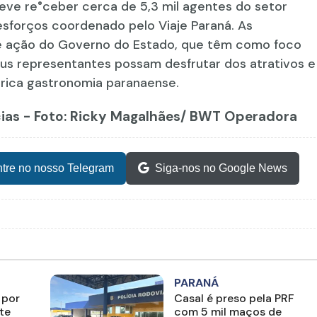
ve re°ceber cerca de 5,3 mil agentes do setor
esforços coordenado pelo Viaje Paraná. As
e ação do Governo do Estado, que têm como foco
us representantes possam desfrutar dos atrativos e
 rica gastronomia paranaense.
cias - Foto: Ricky Magalhães/ BWT Operadora
tre no nosso Telegram
Siga-nos no Google News
PARANÁ
 por
Casal é preso pela PRF
te
com 5 mil maços de