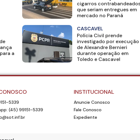
cigarros contrabandeado
que seriam entregues em
mercado no Paraná
CASCAVEL
Polícia Civil prende
 de
investigado por execução
iança
de Alexandre Bernieri
para a
durante operação em
Toledo e Cascavel
 CONOSCO
INSTITUCIONAL
9151-5339
Anuncie Conosco
pp: (45) 99151-5339
Fale Conosco
o@sot.inf.br
Expediente