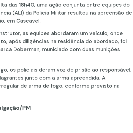
volta das 18h40, uma ação conjunta entre equipes do
ia (ALI) da Polícia Militar resultou na apreensão de
io, em Cascavel.
strutor, as equipes abordaram um veículo, onde
nto, após diligências na residência do abordado, foi
a marca Doberman, municiado com duas munições
go, os policiais deram voz de prisão ao responsável,
Flagrantes junto com a arma apreendida. A
rregular de arma de fogo, conforme previsto na
vulgação/PM