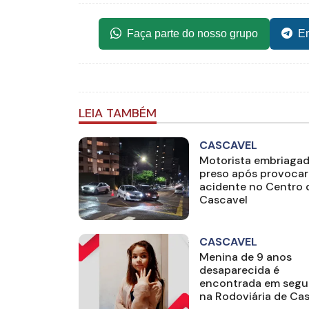
Faça parte do nosso grupo
En
LEIA TAMBÉM
CASCAVEL
Motorista embriagad
preso após provocar
acidente no Centro 
Cascavel
CASCAVEL
Menina de 9 anos
desaparecida é
encontrada em segu
na Rodoviária de Ca