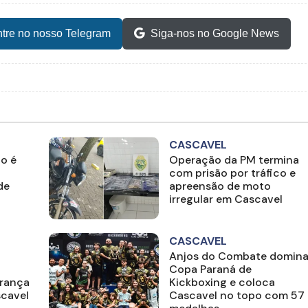
tre no nosso Telegram
Siga-nos no Google News
CASCAVEL
o é
Operação da PM termina
com prisão por tráfico e
de
apreensão de moto
irregular em Cascavel
CASCAVEL
Anjos do Combate domin
Copa Paraná de
rança
Kickboxing e coloca
scavel
Cascavel no topo com 57