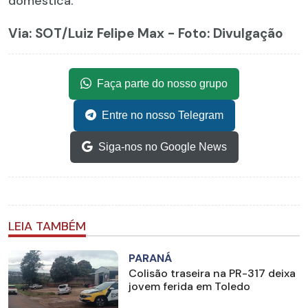
doméstica.
Via: SOT
/Luiz Felipe Max - Foto: Divulgação
Faça parte do nosso grupo
Entre no nosso Telegram
Siga-nos no Google News
LEIA TAMBÉM
PARANÁ
Colisão traseira na PR-317 deixa
jovem ferida em Toledo