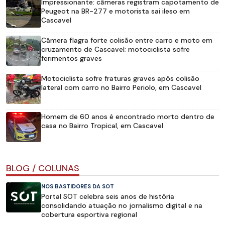
Impressionante: câmeras registram capotamento de
Peugeot na BR-277 e motorista sai ileso em
Cascavel
Câmera flagra forte colisão entre carro e moto em
cruzamento de Cascavel; motociclista sofre
ferimentos graves
Motociclista sofre fraturas graves após colisão
lateral com carro no Bairro Periolo, em Cascavel
Homem de 60 anos é encontrado morto dentro de
casa no Bairro Tropical, em Cascavel
BLOG / COLUNAS
NOS BASTIDORES DA SOT
Portal SOT celebra seis anos de história
consolidando atuação no jornalismo digital e na
cobertura esportiva regional