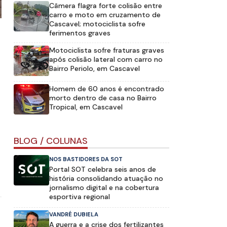
Câmera flagra forte colisão entre
carro e moto em cruzamento de
Cascavel; motociclista sofre
ferimentos graves
Motociclista sofre fraturas graves
após colisão lateral com carro no
Bairro Periolo, em Cascavel
Homem de 60 anos é encontrado
morto dentro de casa no Bairro
Tropical, em Cascavel
BLOG / COLUNAS
NOS BASTIDORES DA SOT
Portal SOT celebra seis anos de
história consolidando atuação no
jornalismo digital e na cobertura
esportiva regional
VANDRÉ DUBIELA
A guerra e a crise dos fertilizantes