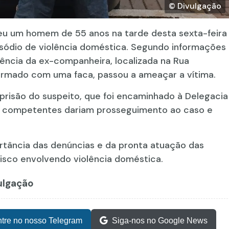
© Divulgação
eu um homem de 55 anos na tarde desta sexta-feira
pisódio de violência doméstica. Segundo informações
idência da ex-companheira, localizada na Rua
armado com uma faca, passou a ameaçar a vítima.
prisão do suspeito, que foi encaminhado à Delegacia
ades competentes dariam prosseguimento ao caso e
ortância das denúncias e da pronta atuação das
isco envolvendo violência doméstica.
vulgação
tre no nosso Telegram
Siga-nos no Google News