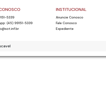
 CONOSCO
INSTITUCIONAL
9151-5339
Anuncie Conosco
pp: (45) 99151-5339
Fale Conosco
o@sot.inf.br
Expediente
scavel