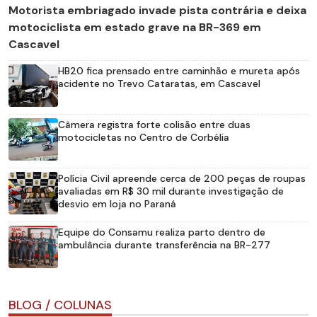
Motorista embriagado invade pista contrária e deixa
motociclista em estado grave na BR-369 em
Cascavel
HB20 fica prensado entre caminhão e mureta após
acidente no Trevo Cataratas, em Cascavel
Câmera registra forte colisão entre duas
motocicletas no Centro de Corbélia
Polícia Civil apreende cerca de 200 peças de roupas
avaliadas em R$ 30 mil durante investigação de
desvio em loja no Paraná
Equipe do Consamu realiza parto dentro de
ambulância durante transferência na BR-277
BLOG / COLUNAS