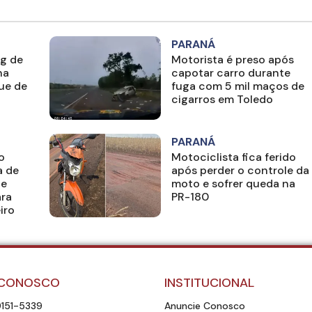
PARANÁ
kg de
Motorista é preso após
na
capotar carro durante
ue de
fuga com 5 mil maços de
cigarros em Toledo
PARANÁ
o
Motociclista fica ferido
a de
após perder o controle da
 e
moto e sofrer queda na
ara
PR-180
iro
 CONOSCO
INSTITUCIONAL
9151-5339
Anuncie Conosco