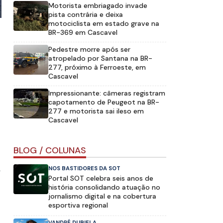
Motorista embriagado invade
pista contrária e deixa
motociclista em estado grave na
BR-369 em Cascavel
Pedestre morre após ser
atropelado por Santana na BR-
277, próximo à Ferroeste, em
Cascavel
Impressionante: câmeras registram
capotamento de Peugeot na BR-
277 e motorista sai ileso em
Cascavel
BLOG / COLUNAS
A
NOS BASTIDORES DA SOT
Portal SOT celebra seis anos de
história consolidando atuação no
jornalismo digital e na cobertura
esportiva regional
VANDRÉ DUBIELA