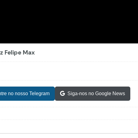
iz Felipe Max
tre no nosso Telegram
Siga-nos no Google News