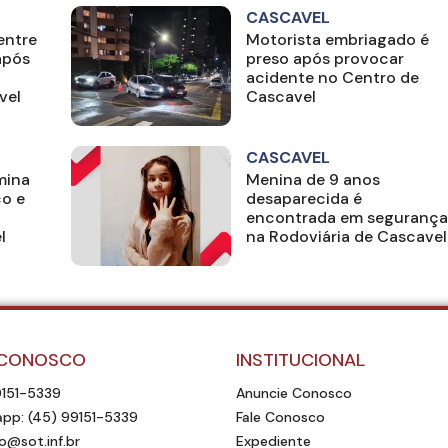
CASCAVEL
entre
Motorista embriagado é
após
preso após provocar
acidente no Centro de
vel
Cascavel
CASCAVEL
mina
Menina de 9 anos
co e
desaparecida é
encontrada em segurança
l
na Rodoviária de Cascavel
 CONOSCO
INSTITUCIONAL
9151-5339
Anuncie Conosco
pp: (45) 99151-5339
Fale Conosco
o@sot.inf.br
Expediente