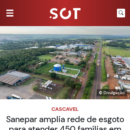
© Divulgação
CASCAVEL
Sanepar amplia rede de esgoto
para atender 450 famílias em