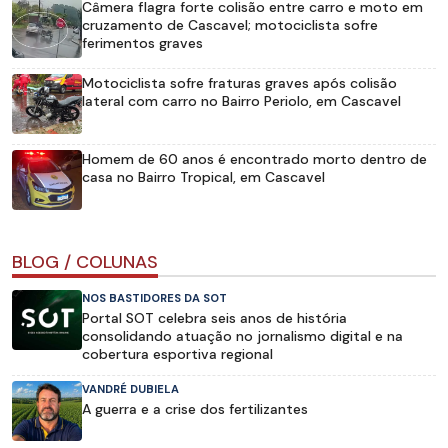
Câmera flagra forte colisão entre carro e moto em
cruzamento de Cascavel; motociclista sofre
ferimentos graves
Motociclista sofre fraturas graves após colisão
lateral com carro no Bairro Periolo, em Cascavel
Homem de 60 anos é encontrado morto dentro de
casa no Bairro Tropical, em Cascavel
BLOG / COLUNAS
NOS BASTIDORES DA SOT
Portal SOT celebra seis anos de história
consolidando atuação no jornalismo digital e na
cobertura esportiva regional
VANDRÉ DUBIELA
A guerra e a crise dos fertilizantes