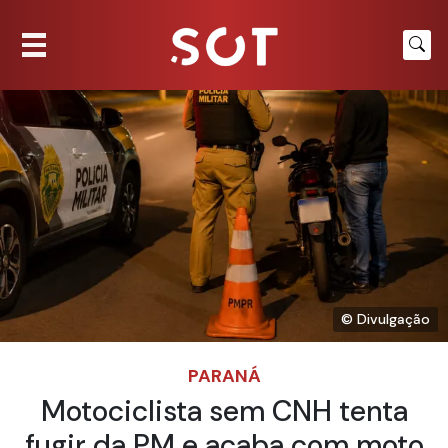
© Divulgação
PARANÁ
Motociclista sem CNH tenta
fugir da PM e acaba com moto