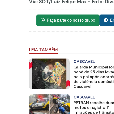
Via: SOT
/Luiz Felipe Max - Foto: Di
Faça parte do nosso grupo
En
LEIA TAMBÉM
CASCAVEL
Guarda Municipal loc
bebê de 25 dias lev
pelo pai após ocorrê
de violência domést
Cascavel
CASCAVEL
PPTRAN recolhe dua
motos e registra 11
infrações de trânsit