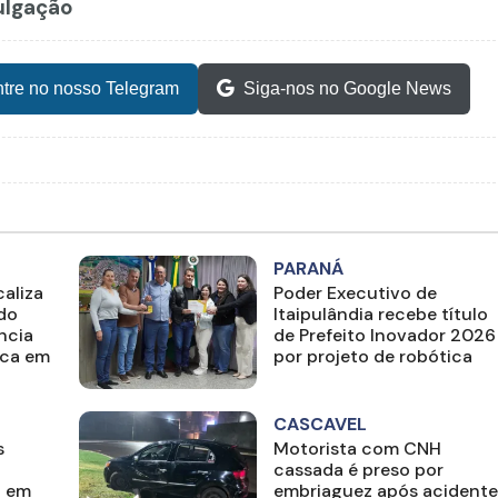
vulgação
tre no nosso Telegram
Siga-nos no Google News
PARANÁ
aliza
Poder Executivo de
ado
Itaipulândia recebe título
ncia
de Prefeito Inovador 2026
ica em
por projeto de robótica
CASCAVEL
s
Motorista com CNH
cassada é preso por
o em
embriaguez após acidente