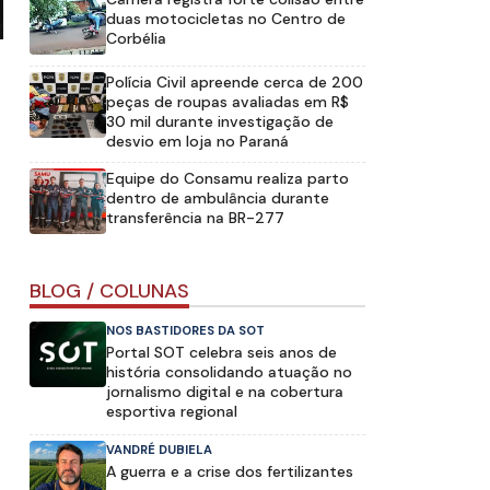
duas motocicletas no Centro de
Corbélia
Polícia Civil apreende cerca de 200
peças de roupas avaliadas em R$
30 mil durante investigação de
desvio em loja no Paraná
Equipe do Consamu realiza parto
dentro de ambulância durante
transferência na BR-277
BLOG / COLUNAS
NOS BASTIDORES DA SOT
Portal SOT celebra seis anos de
história consolidando atuação no
jornalismo digital e na cobertura
esportiva regional
VANDRÉ DUBIELA
A guerra e a crise dos fertilizantes