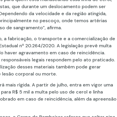
iclistas, que durante um deslocamento podem ser
 Dependendo da velocidade e da região atingida,
principalmente no pescoço, onde temos artérias
aso de sangramento”, afirma.
, a fabricação, o transporte e a comercialização de
 Estadual nº 20.264/2020. A legislação prevê multa
ndo haver agravamento em caso de reincidência.
s responsáveis legais respondem pelo ato praticado.
tilização desses materiais também pode gerar
 lesão corporal ou morte.
á mais rígida. A partir de julho, entra em vigor uma
para R$ 5 mil a multa pelo uso de cerol e linha
 dobrado em caso de reincidência, além da apreensão
cos, o Corpo de Bombeiros reforça que soltar pipa