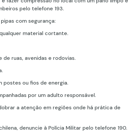
é fazer compressão no local com um pano limpo e
beiros pelo telefone 193.
pipas com segurança:
 qualquer material cortante.
 de ruas, avenidas e rodovias.
a.
 postes ou fios de energia.
panhadas por um adulto responsável.
dobrar a atenção em regiões onde há prática de
hilena, denuncie à Polícia Militar pelo telefone 190.