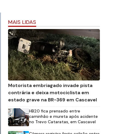
MAIS LIDAS
Motorista embriagado invade pista
contrária e deixa motociclista em
estado grave na BR-369 em Cascavel
HB20 fica prensado entre
caminhão e mureta após acidente
no Trevo Cataratas, em Cascavel
Câmera registra forte colisão entre