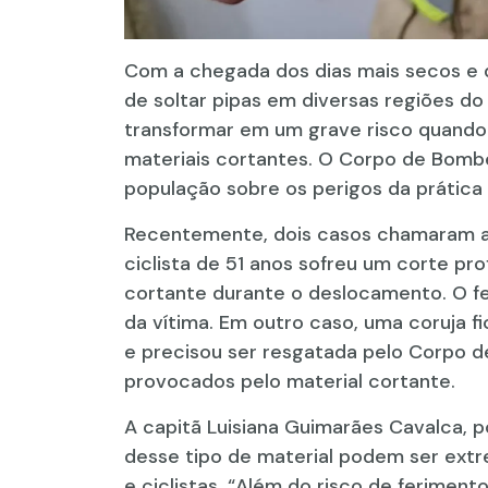
Com a chegada dos dias mais secos e 
de soltar pipas em diversas regiões do 
transformar em um grave risco quando há
materiais cortantes. O Corpo de Bombei
população sobre os perigos da prática 
Recentemente, dois casos chamaram at
ciclista de 51 anos sofreu um corte pr
cortante durante o deslocamento. O fe
da vítima. Em outro caso, uma coruja 
e precisou ser resgatada pelo Corpo d
provocados pelo material cortante.
A capitã Luisiana Guimarães Cavalca, 
desse tipo de material podem ser ext
e ciclistas. “Além do risco de ferimen