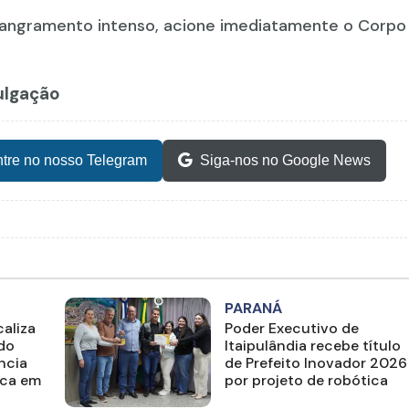
angramento intenso, acione imediatamente o Corpo
vulgação
tre no nosso Telegram
Siga-nos no Google News
PARANÁ
aliza
Poder Executivo de
ado
Itaipulândia recebe título
ncia
de Prefeito Inovador 2026
ica em
por projeto de robótica