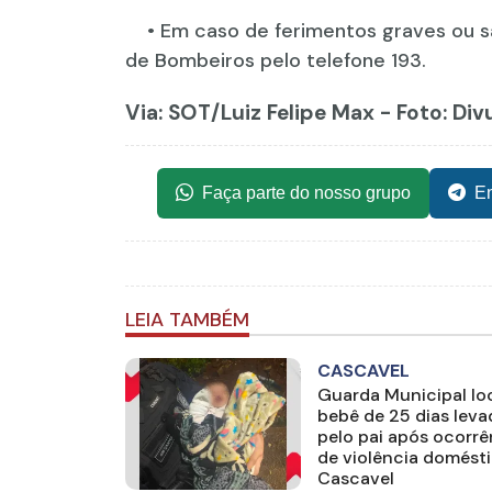
• Em caso de ferimentos graves ou s
de Bombeiros pelo telefone 193.
Via: SOT
/Luiz Felipe Max - Foto: Di
Faça parte do nosso grupo
En
LEIA TAMBÉM
CASCAVEL
Guarda Municipal loc
bebê de 25 dias lev
pelo pai após ocorrê
de violência domést
Cascavel