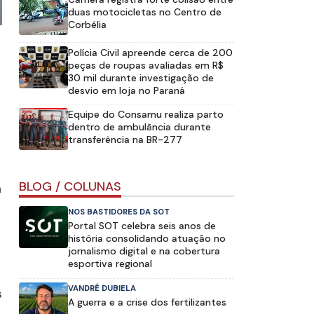
duas motocicletas no Centro de
Corbélia
Polícia Civil apreende cerca de 200
peças de roupas avaliadas em R$
30 mil durante investigação de
desvio em loja no Paraná
Equipe do Consamu realiza parto
dentro de ambulância durante
transferência na BR-277
BLOG / COLUNAS
a
NOS BASTIDORES DA SOT
Portal SOT celebra seis anos de
história consolidando atuação no
jornalismo digital e na cobertura
esportiva regional
VANDRÉ DUBIELA
s
A guerra e a crise dos fertilizantes