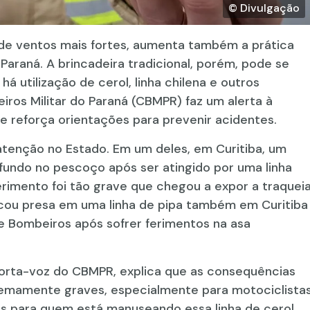
© Divulgação
de ventos mais fortes, aumenta também a prática
Paraná. A brincadeira tradicional, porém, pode se
 utilização de cerol, linha chilena e outros
ros Militar do Paraná (CBMPR) faz um alerta à
e reforça orientações para prevenir acidentes.
enção no Estado. Em um deles, em Curitiba, um
ofundo no pescoço após ser atingido por uma linha
rimento foi tão grave que chegou a expor a traquei
ficou presa em uma linha de pipa também em Curitiba
e Bombeiros após sofrer ferimentos na asa
porta-voz do CBMPR, explica que as consequências
remamente graves, especialmente para motociclista
tos para quem está manuseando essa linha de cerol,