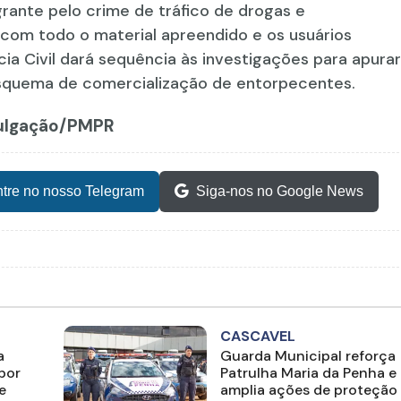
rante pelo crime de tráfico de drogas e
com todo o material apreendido e os usuários
cia Civil dará sequência às investigações para apurar
esquema de comercialização de entorpecentes.
ivulgação/PMPR
tre no nosso Telegram
Siga-nos no Google News
CASCAVEL
a
Guarda Municipal reforça
por
Patrulha Maria da Penha e
e
amplia ações de proteção