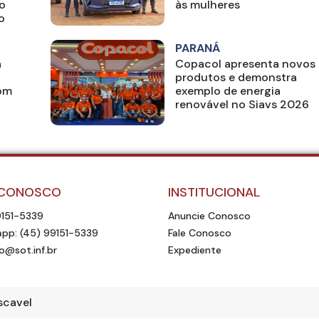
o
às mulheres
o
PARANÁ
a
Copacol apresenta novos
produtos e demonstra
com
exemplo de energia
renovável no Siavs 2026
 CONOSCO
INSTITUCIONAL
9151-5339
Anuncie Conosco
pp: (45) 99151-5339
Fale Conosco
o@sot.inf.br
Expediente
scavel