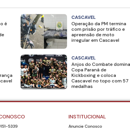
CASCAVEL
o é
Operação da PM termina
com prisão por tráfico e
de
apreensão de moto
irregular em Cascavel
CASCAVEL
Anjos do Combate domin
Copa Paraná de
rança
Kickboxing e coloca
scavel
Cascavel no topo com 57
medalhas
 CONOSCO
INSTITUCIONAL
9151-5339
Anuncie Conosco