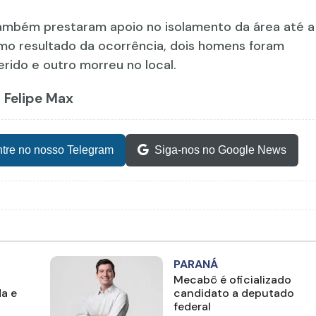
 também prestaram apoio no isolamento da área até a
o resultado da ocorrência, dois homens foram
ido e outro morreu no local.
z Felipe Max
tre no nosso Telegram
Siga-nos no Google News
PARANÁ
Mecabô é oficializado
a e
candidato a deputado
federal