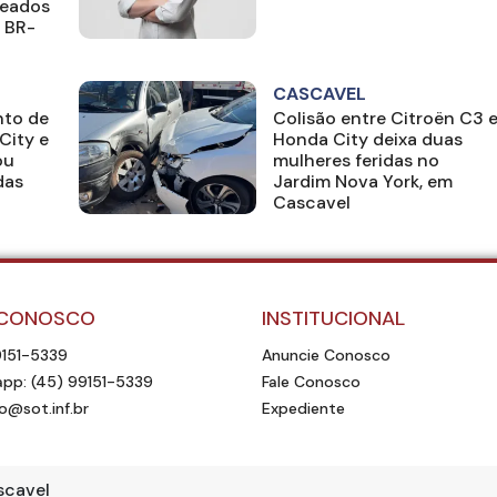
deados
 BR-
CASCAVEL
to de
Colisão entre Citroën C3 
City e
Honda City deixa duas
ou
mulheres feridas no
das
Jardim Nova York, em
Cascavel
 CONOSCO
INSTITUCIONAL
9151-5339
Anuncie Conosco
pp: (45) 99151-5339
Fale Conosco
o@sot.inf.br
Expediente
scavel