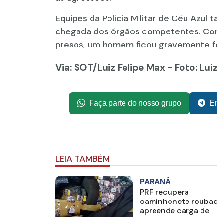
Equipes da Polícia Militar de Céu Azul
chegada dos órgãos competentes. Com
presos, um homem ficou gravemente fer
Via: SOT
/Luiz Felipe Max - Foto: Lui
Faça parte do nosso grupo
En
LEIA TAMBÉM
PARANÁ
PRF recupera
caminhonete roubad
apreende carga de