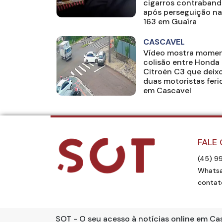
cigarros contraban
após perseguição na
163 em Guaíra
CASCAVEL
Vídeo mostra momen
colisão entre Honda 
Citroën C3 que deix
duas motoristas feri
em Cascavel
FALE
(45) 9
Whatsa
contat
SOT - O seu acesso à notícias online em Ca