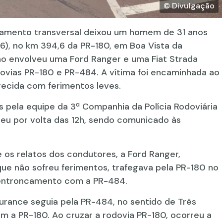
© Divulgação
roamento transversal deixou um homem de 31 anos
06), no km 394,6 da PR-180, em Boa Vista da
são envolveu uma Ford Ranger e uma Fiat Strada
ovias PR-180 e PR-484. A vítima foi encaminhada ao
recida com ferimentos leves.
pela equipe da 3ª Companhia da Polícia Rodoviária
reu por volta das 12h, sendo comunicado às
 os relatos dos condutores, a Ford Ranger,
e não sofreu ferimentos, trafegava pela PR-180 no
 entroncamento com a PR-484.
rance seguia pela PR-484, no sentido de Três
 a PR-180. Ao cruzar a rodovia PR-180, ocorreu a