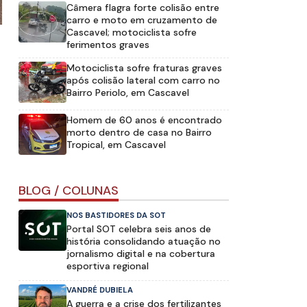
Câmera flagra forte colisão entre
carro e moto em cruzamento de
Cascavel; motociclista sofre
ferimentos graves
Motociclista sofre fraturas graves
após colisão lateral com carro no
Bairro Periolo, em Cascavel
Homem de 60 anos é encontrado
morto dentro de casa no Bairro
Tropical, em Cascavel
BLOG / COLUNAS
NOS BASTIDORES DA SOT
Portal SOT celebra seis anos de
história consolidando atuação no
jornalismo digital e na cobertura
esportiva regional
VANDRÉ DUBIELA
A guerra e a crise dos fertilizantes