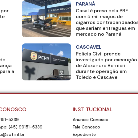
PARANÁ
 por
Casal é preso pela PRF
te
com 5 mil maços de
cigarros contrabandeado
que seriam entregues em
mercado no Paraná
CASCAVEL
Polícia Civil prende
 de
investigado por execução
iança
de Alexandre Bernieri
para a
durante operação em
Toledo e Cascavel
 CONOSCO
INSTITUCIONAL
9151-5339
Anuncie Conosco
pp: (45) 99151-5339
Fale Conosco
o@sot.inf.br
Expediente