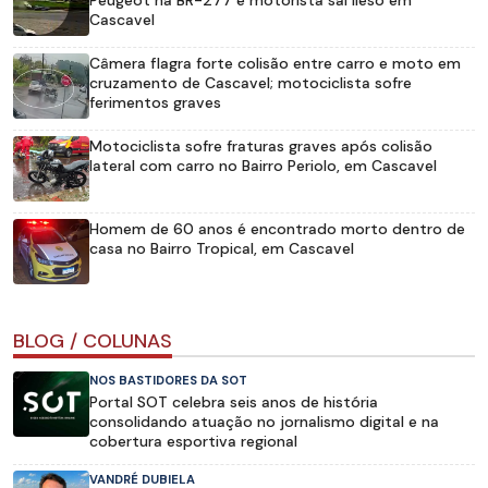
Cascavel
Câmera flagra forte colisão entre carro e moto em
cruzamento de Cascavel; motociclista sofre
ferimentos graves
Motociclista sofre fraturas graves após colisão
lateral com carro no Bairro Periolo, em Cascavel
Homem de 60 anos é encontrado morto dentro de
casa no Bairro Tropical, em Cascavel
BLOG / COLUNAS
NOS BASTIDORES DA SOT
Portal SOT celebra seis anos de história
consolidando atuação no jornalismo digital e na
cobertura esportiva regional
VANDRÉ DUBIELA