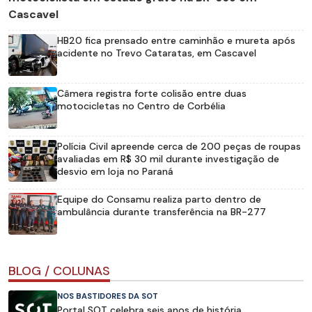
Cascavel
HB20 fica prensado entre caminhão e mureta após
acidente no Trevo Cataratas, em Cascavel
Câmera registra forte colisão entre duas
motocicletas no Centro de Corbélia
Polícia Civil apreende cerca de 200 peças de roupas
avaliadas em R$ 30 mil durante investigação de
desvio em loja no Paraná
Equipe do Consamu realiza parto dentro de
ambulância durante transferência na BR-277
BLOG / COLUNAS
NOS BASTIDORES DA SOT
Portal SOT celebra seis anos de história