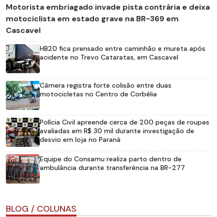
Motorista embriagado invade pista contrária e deixa
motociclista em estado grave na BR-369 em
Cascavel
HB20 fica prensado entre caminhão e mureta após
acidente no Trevo Cataratas, em Cascavel
Câmera registra forte colisão entre duas
motocicletas no Centro de Corbélia
Polícia Civil apreende cerca de 200 peças de roupas
avaliadas em R$ 30 mil durante investigação de
desvio em loja no Paraná
Equipe do Consamu realiza parto dentro de
ambulância durante transferência na BR-277
BLOG / COLUNAS