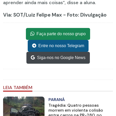
aprender ainda mais coisas”, disse a aluna.
Via: SOT
/Luiz Felipe Max - Foto: Divulgação
Faça parte do nosso grupo
Entre no nosso Telegram
Siga-nos no Google News
LEIA TAMBÉM
PARANÁ
Tragédia: Quatro pessoas
morrem em violenta colisão
entre carros na PR-280, no