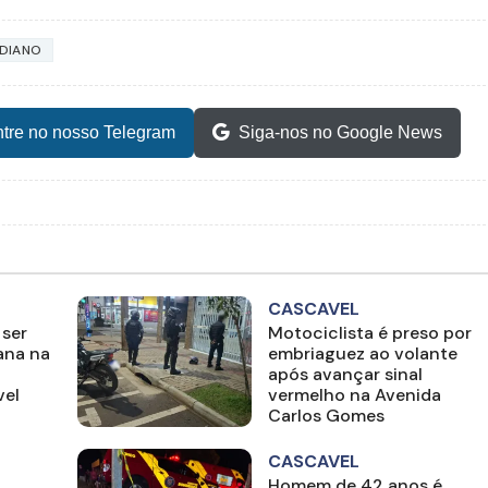
DIANO
tre no nosso Telegram
Siga-nos no Google News
CASCAVEL
 ser
Motociclista é preso por
ana na
embriaguez ao volante
após avançar sinal
vel
vermelho na Avenida
Carlos Gomes
CASCAVEL
Homem de 42 anos é