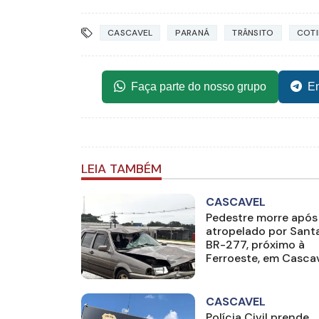
CASCAVEL
PARANÁ
TRÂNSITO
COTI
Faça parte do nosso grupo
En
LEIA TAMBÉM
CASCAVEL
Pedestre morre após
atropelado por Sant
BR-277, próximo à
Ferroeste, em Casca
CASCAVEL
Polícia Civil prende