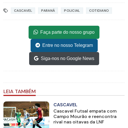
CASCAVEL
PARANÁ
POLICIAL
COTIDIANO
Faça parte do nosso grupo
Entre no nosso Telegram
Siga-nos no Google News
LEIA TAMBÉM
CASCAVEL
Cascavel Futsal empata com
Campo Mourão e reencontra
rival nas oitavas da LNF