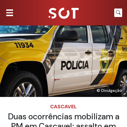
© Divulgação
CASCAVEL
Duas ocorrências mobilizam a
PM em Cascavel; assalto em