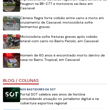
Peugeot na BR-277 e motorista sai ileso em
Cascavel
Câmera flagra forte colisão entre carro e moto em
cruzamento de Cascavel; motociclista sofre
ferimentos graves
Motociclista sofre fraturas graves após colisão
lateral com carro no Bairro Periolo, em Cascavel
Homem de 60 anos é encontrado morto dentro de
casa no Bairro Tropical, em Cascavel
BLOG / COLUNAS
NOS BASTIDORES DA SOT
Portal SOT celebra seis anos de história
consolidando atuação no jornalismo digital e na
cobertura esportiva regional