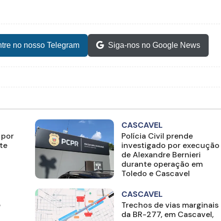
tre no nosso Telegram
Siga-nos no Google News
CASCAVEL
 por
Polícia Civil prende
te
investigado por execução
de Alexandre Bernieri
durante operação em
Toledo e Cascavel
CASCAVEL
é
Trechos de vias marginais
da BR-277, em Cascavel,