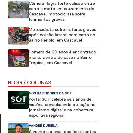
Câmera flagra forte colisão entre
carro e moto em cruzamento de
Cascavel; motociclista sofre
ferimentos graves
Motociclista sofre fraturas graves
após colisão lateral com carro no
Bairro Periolo, em Cascavel
Homem de 60 anos é encontrado
morto dentro de casa no Bairro
Tropical, em Cascavel
BLOG / COLUNAS
NOS BASTIDORES DA SOT
Portal SOT celebra seis anos de
história consolidando atuação no
jornalismo digital e na cobertura
esportiva regional
VANDRÉ DUBIELA
A guerra e a crise dos fertilizantes