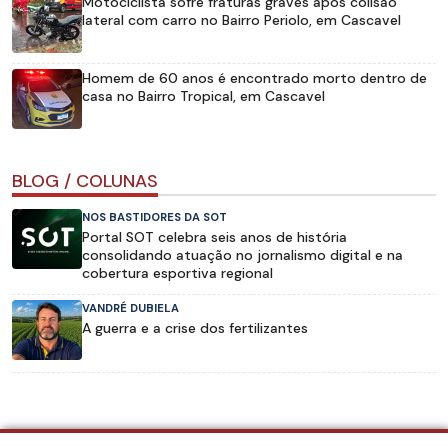
Motociclista sofre fraturas graves após colisão
lateral com carro no Bairro Periolo, em Cascavel
Homem de 60 anos é encontrado morto dentro de
casa no Bairro Tropical, em Cascavel
BLOG / COLUNAS
NOS BASTIDORES DA SOT
Portal SOT celebra seis anos de história
consolidando atuação no jornalismo digital e na
cobertura esportiva regional
VANDRÉ DUBIELA
A guerra e a crise dos fertilizantes