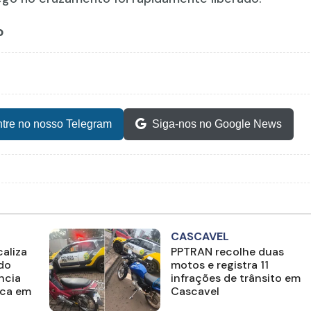
o
tre no nosso Telegram
Siga-nos no Google News
CASCAVEL
aliza
PPTRAN recolhe duas
ado
motos e registra 11
ncia
infrações de trânsito em
ica em
Cascavel