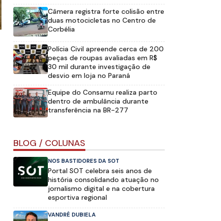
Câmera registra forte colisão entre
duas motocicletas no Centro de
Corbélia
Polícia Civil apreende cerca de 200
peças de roupas avaliadas em R$
30 mil durante investigação de
desvio em loja no Paraná
Equipe do Consamu realiza parto
dentro de ambulância durante
transferência na BR-277
BLOG / COLUNAS
NOS BASTIDORES DA SOT
Portal SOT celebra seis anos de
história consolidando atuação no
jornalismo digital e na cobertura
esportiva regional
VANDRÉ DUBIELA