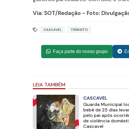
Via: SOT
/Redação - Foto: Divulgaçã
CASCAVEL
TRÂNSITO
Faça parte do nosso grupo
En
LEIA TAMBÉM
CASCAVEL
Guarda Municipal loc
bebê de 25 dias lev
pelo pai após ocorrê
de violência domést
Cascavel