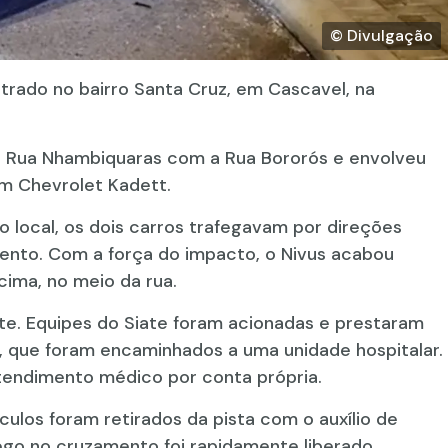
© Divulgação
strado no bairro Santa Cruz, em Cascavel, na
 Rua Nhambiquaras com a Rua Bororós e envolveu
um Chevrolet Kadett.
 local, os dois carros trafegavam por direções
ento. Com a força do impacto, o Nivus acabou
ima, no meio da rua.
nte. Equipes do Siate foram acionadas e prestaram
 que foram encaminhados a uma unidade hospitalar.
atendimento médico por conta própria.
culos foram retirados da pista com o auxílio de
fego no cruzamento foi rapidamente liberado.