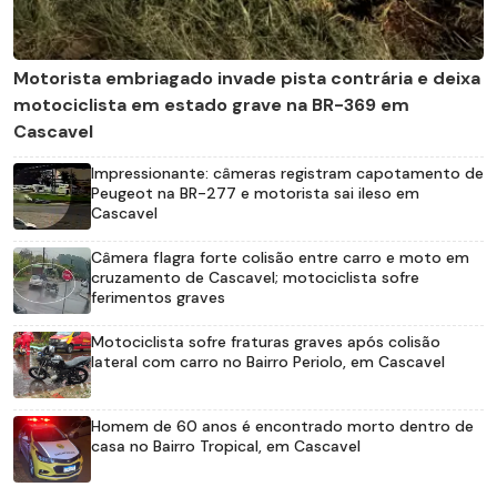
Motorista embriagado invade pista contrária e deixa
motociclista em estado grave na BR-369 em
Cascavel
Impressionante: câmeras registram capotamento de
Peugeot na BR-277 e motorista sai ileso em
Cascavel
Câmera flagra forte colisão entre carro e moto em
cruzamento de Cascavel; motociclista sofre
ferimentos graves
Motociclista sofre fraturas graves após colisão
lateral com carro no Bairro Periolo, em Cascavel
Homem de 60 anos é encontrado morto dentro de
casa no Bairro Tropical, em Cascavel