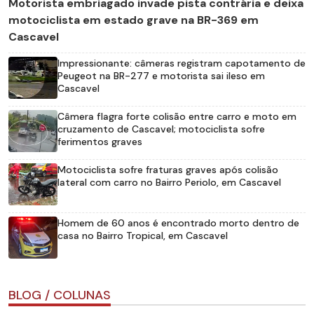
Motorista embriagado invade pista contrária e deixa
motociclista em estado grave na BR-369 em
Cascavel
Impressionante: câmeras registram capotamento de
Peugeot na BR-277 e motorista sai ileso em
Cascavel
Câmera flagra forte colisão entre carro e moto em
cruzamento de Cascavel; motociclista sofre
ferimentos graves
Motociclista sofre fraturas graves após colisão
lateral com carro no Bairro Periolo, em Cascavel
Homem de 60 anos é encontrado morto dentro de
casa no Bairro Tropical, em Cascavel
BLOG / COLUNAS