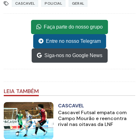
CASCAVEL
POLICIAL
GERAL
Faça parte do nosso grupo
Entre no nosso Telegram
Siga-nos no Google News
LEIA TAMBÉM
CASCAVEL
Cascavel Futsal empata com
Campo Mourão e reencontra
rival nas oitavas da LNF